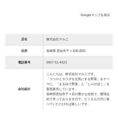
店名
株式会社マルニ
住所
長崎県 雲仙市千々石町戊93
電話番号
0957-51-4323
こんにちは。株式会社マルニです。
「ココロとカラダを元気にする野菜」をテー
マに、「まるゆで野菜」と「じゃがぼこ」を
会社紹介
製造販売しています。
長崎県雲仙市千々石の豊かな自然で、愛情込
めて作っておりますので、たくさんの方に食
べていただければ嬉しいです。